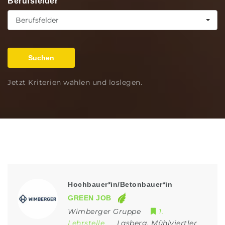
Berufsfelder
Berufsfelder
Suchen
Jetzt Kriterien wählen und loslegen.
Hochbauer*in/Betonbauer*in
GREEN JOB
Wimberger Gruppe
1.
Lehrstelle
Lasberg
,
Mühlviertler