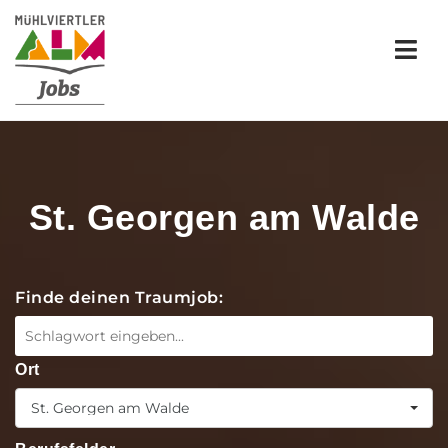
Nav
St. Georgen am Walde
Finde deinen Traumjob:
Ort
St. Georgen am Walde