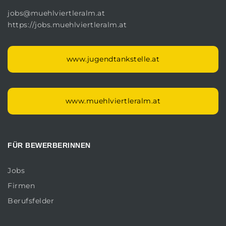
jobs@muehlviertleralm.at
https://jobs.muehlviertleralm.at
www.jugendtankstelle.at
www.muehlviertleralm.at
FÜR BEWERBERINNEN
Jobs
Firmen
Berufsfelder