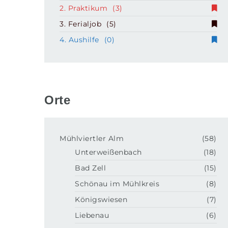
2. Praktikum
(3)
3. Ferialjob
(5)
4. Aushilfe
(0)
Orte
Mühlviertler Alm
(58)
Unterweißenbach
(18)
Bad Zell
(15)
Schönau im Mühlkreis
(8)
Königswiesen
(7)
Liebenau
(6)