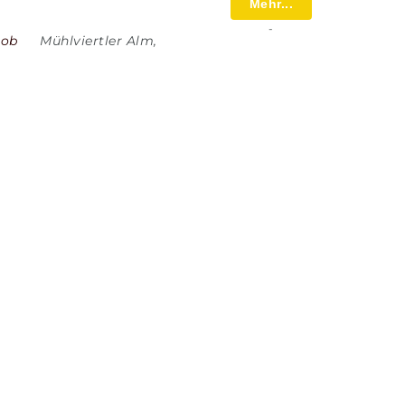
Mehr...
-
job
Mühlviertler Alm
,