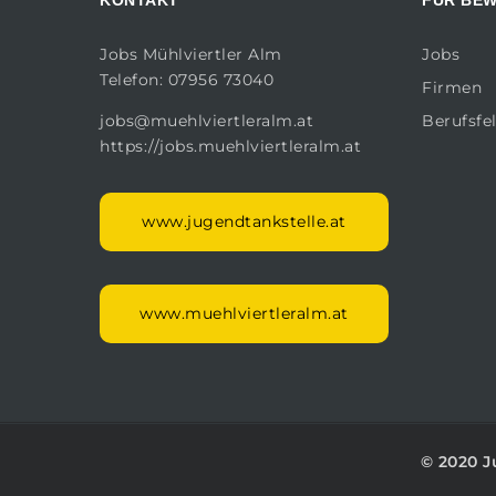
Jobs Mühlviertler Alm
Jobs
Telefon: 07956 73040
Firmen
jobs@muehlviertleralm.at
Berufsfe
https://jobs.muehlviertleralm.at
www.jugendtankstelle.at
www.muehlviertleralm.at
© 2020
J