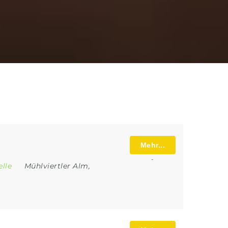
Mehr...
-
elle
Mühlviertler Alm
,