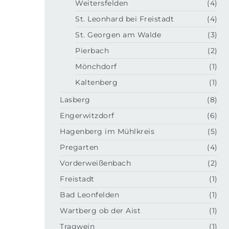
Weitersfelden
(4)
St. Leonhard bei Freistadt
(4)
St. Georgen am Walde
(3)
Pierbach
(2)
Mönchdorf
(1)
Kaltenberg
(1)
Lasberg
(8)
Engerwitzdorf
(6)
Hagenberg im Mühlkreis
(5)
Pregarten
(4)
Vorderweißenbach
(2)
Freistadt
(1)
Bad Leonfelden
(1)
Wartberg ob der Aist
(1)
Tragwein
(1)