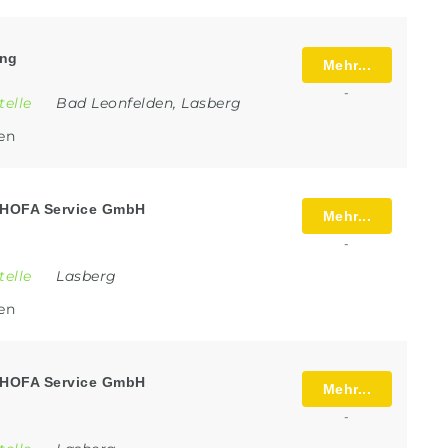
ung
Mehr...
-
telle
Bad Leonfelden
,
Lasberg
len
i HOFA Service GmbH
Mehr...
-
telle
Lasberg
len
i HOFA Service GmbH
Mehr...
-