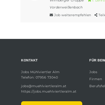
Wimberger Gruppe
1. Lehrs
Vorderweißenbach
Job weiterempfehlen
Tei
KONTAKT
FÜR BE
Jobs Mühlviertler Alm
Jobs
Telefon: 07956 73040
Firmen
jobs@muehlviertleralm.at
Berufsfe
https://jobs.muehlviertleralm.at