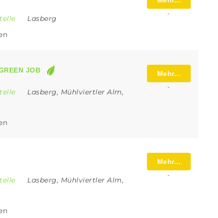
Mehr...
-
telle
Lasberg
len
GREEN JOB
Mehr...
-
telle
Lasberg
,
Mühlviertler Alm
,
len
Mehr...
-
telle
Lasberg
,
Mühlviertler Alm
,
len