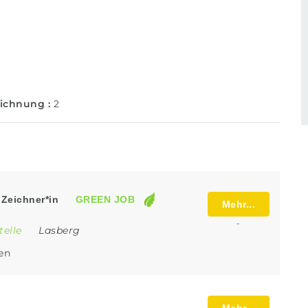
zeichnung
2
 Zeichner*in
GREEN JOB
Mehr...
-
telle
Lasberg
len