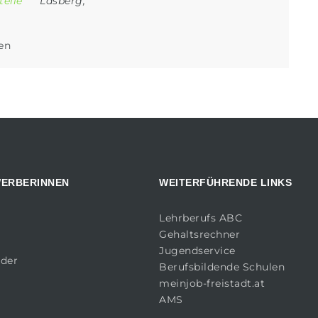
telle
Lasberg
,
len
WERBERINNEN
WEITERFÜHRENDE LINKS
Lehrberufs ABC
Gehaltsrechner
Jugendservice
lder
Berufsbildende Schulen
meinjob-freistadt.at
AMS