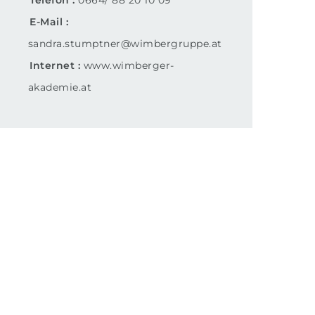
Telefon
0664/ 88 20 10 09
E-Mail
sandra.stumptner@wimbergruppe.at
Internet
www.wimberger-
akademie.at